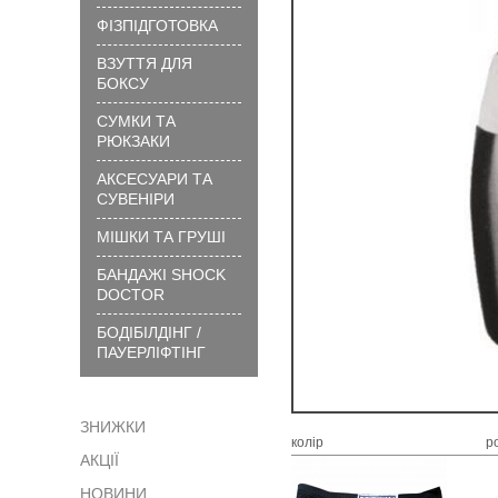
вибрати
ФІЗПІДГОТОВКА
розмір
ВЗУТТЯ ДЛЯ
?
БОКСУ
Технології
та
СУМКИ ТА
матеріали
РЮКЗАКИ
?
АКСЕСУАРИ ТА
Як
СУВЕНІРИ
замовити
МІШКИ ТА ГРУШІ
?
БАНДАЖІ SHOCK
Як
DOCTOR
сплатити
БОДІБІЛДІНГ /
?
ПАУЕРЛІФТІНГ
Доставка
?
ЗНИЖКИ
Гарантія
колір
р
АКЦІЇ
?
Обмін
НОВИНИ