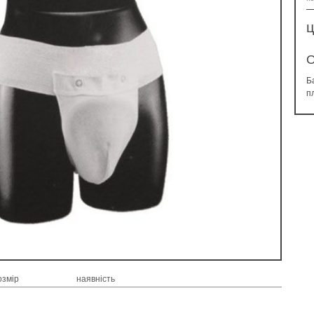
ц
О
Б
п
озмір
наявність