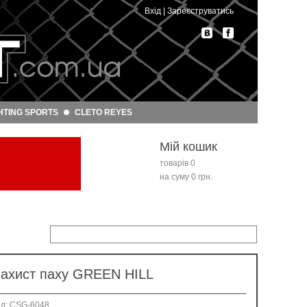
Вхід
|
Зареєструватись
HTING SPORTS
CLETO REYES
Мій кошик
товарів 0
на суму 0 грн.
ахист паху GREEN HILL
од: CSG-6048