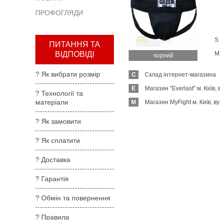
та
ПРОФОГЛЯДИ
повернення
?
S
Правила
ПИТАННЯ ТА
користування
M
ВІДПОВІДІ
чорний
?
? Як вибрати розмір
C
Склад інтернет-магазина
Де
купити
E
Магазин "Everlast" м. Київ, 
? Технології та
матеріали
M
Магазин MyFight м. Київ, ву
?
Партнерам
? Як замовити
? Як сплатити
? Доставка
? Гарантія
? Обмін та повернення
? Правила