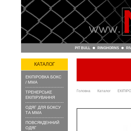
Артикул
та
назва:
PIT BULL
RINGHORNS
RI
Категорія:
Бренд:
КАТАЛОГ
ЕКІПІРОВКА БОКС
ЗНАЙТИ
/ ММА
Головна
Каталог
ЕКІПІР
ТРЕНЕРСЬКЕ
ЕКІПІРУВАННЯ
ОДЯГ ДЛЯ БОКСУ
ТА ММА
ПОВСЯКДЕННИЙ
?
ОДЯГ
Як