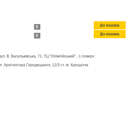
До кошика
E
До кошика
E
вул. В. Васильківська, 72, ТЦ "Олімпійський", -1 поверх
л. Архітектора Городецького, 12/3 ст. м. Хрещатик