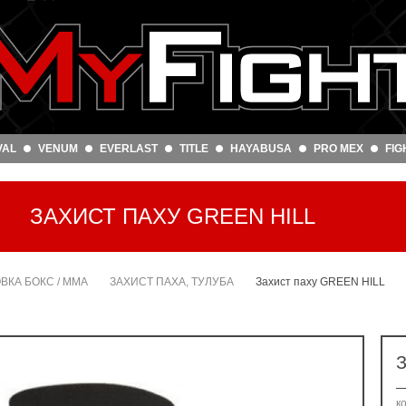
VAL
VENUM
EVERLAST
TITLE
HAYABUSA
PRO MEX
FIG
ЗАХИСТ ПАХУ GREEN HILL
ОВКА БОКС / ММА
ЗАХИСТ ПАХА, ТУЛУБА
Захист паху GREEN HILL
З
к