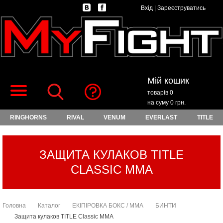
Вхід
|
Зареєструватись
Мій кошик
товарів 0
на суму 0 грн.
RINGHORNS
RIVAL
VENUM
EVERLAST
TITLE
ЗАЩИТА КУЛАКОВ TITLE
CLASSIC MMA
Головна
Каталог
ЕКІПІРОВКА БОКС / ММА
БИНТИ
Защита кулаков TITLE Classic MMA