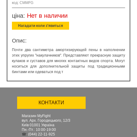
код: CMMFG
ціна:
Нет в наличии
Нагадати коли з'явиться
Опис:
Почти два сантиметра амортизирующей пены в наполнении
этих упругих "накулачников". Представляют прекрасную защиту
кулаков и суставов для многих контактных видов спорта. Могут
носиться для дополнительной защиты под традиционными
бинтами или одеваться под т
КОНТАКТИ
Магазин MyFight
вул. Арх. Городецького, 12/3
Київ
01001
Україна
Пн.-Пт.: 10:00-19:00
☎:
(044) 22-11-925