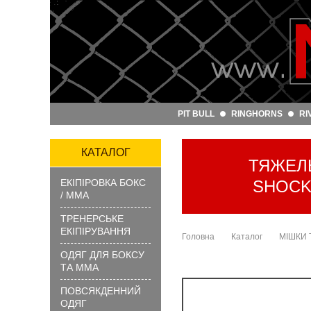
Артикул
та
назва:
PIT BULL
RINGHORNS
RI
Категорія:
Бренд:
КАТАЛОГ
ТЯЖЕЛ
ЕКІПІРОВКА БОКС
SHOCKW
ЗНАЙТИ
/ ММА
ТРЕНЕРСЬКЕ
ЕКІПІРУВАННЯ
Головна
Каталог
МІШКИ 
ОДЯГ ДЛЯ БОКСУ
ТА ММА
ПОВСЯКДЕННИЙ
?
ОДЯГ
Як