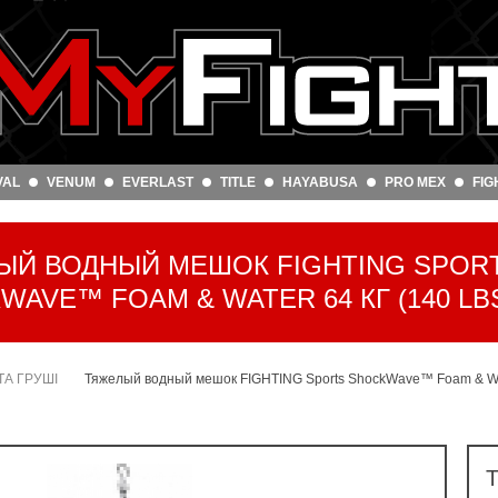
VAL
VENUM
EVERLAST
TITLE
HAYABUSA
PRO MEX
FIG
ЫЙ ВОДНЫЙ МЕШОК FIGHTING SPOR
AVE™ FOAM & WATER 64 КГ (140 LB
ТА ГРУШІ
Тяжелый водный мешок FIGHTING Sports ShockWave™ Foam & Wate