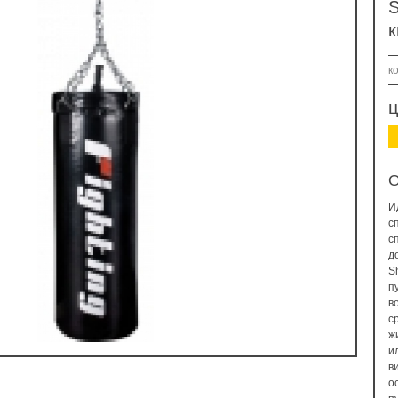
S
к
к
ц
О
И
с
с
д
S
п
в
с
ж
и
в
о