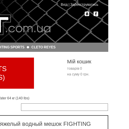
Вхід
|
Зареєструватись
HTING SPORTS
CLETO REYES
Мій кошик
TS
товарів 0
на суму 0 грн.
S)
r 64 кг (140 lbs)
Тяжелый водный мешок FIGHTING