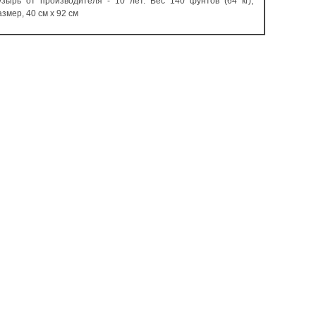
узырь от производителя - 10 лет. Вес 140 фунтов (64 кг),
азмер, 40 см х 92 см