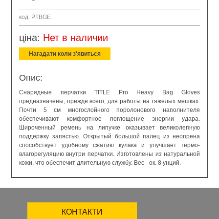
код: PTBGE
ціна:
Нет в наличии
Нагадати коли з'явиться
Опис:
Снарядные перчатки TITLE Pro Heavy Bag Gloves
предназначены, прежде всего, для работы на тяжелых мешках.
Почти 5 см многослойного поролонового наполнителя
обеспечивают комфортное поглощение энергии удара.
Широченный ремень на липучке оказывает великолепную
поддержку запястью. Открытый большой палец из неопрена
способствует удобному сжатию кулака и улучшает термо-
влагорегуляцию внутри перчатки. Изготовлены из натуральной
кожи, что обеспечит длительную службу. Вес - ок. 8 унций.
КОНТАКТИ