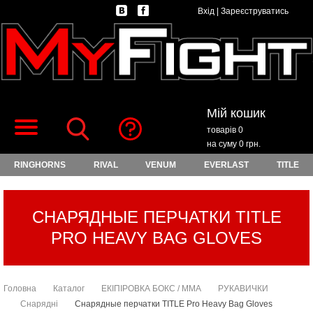
Вхід
|
Зареєструватись
Мій кошик
товарів 0
на суму 0 грн.
RINGHORNS
RIVAL
VENUM
EVERLAST
TITLE
СНАРЯДНЫЕ ПЕРЧАТКИ TITLE
PRO HEAVY BAG GLOVES
Головна
Каталог
ЕКІПІРОВКА БОКС / ММА
РУКАВИЧКИ
Снарядні
Снарядные перчатки TITLE Pro Heavy Bag Gloves