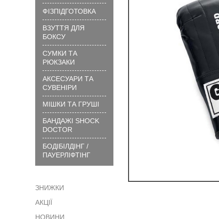
вибрати
ФІЗПІДГОТОВКА
розмір
ВЗУТТЯ ДЛЯ
?
БОКСУ
Технології
та
СУМКИ ТА
матеріали
РЮКЗАКИ
?
АКСЕСУАРИ ТА
Як
СУВЕНІРИ
замовити
МІШКИ ТА ГРУШІ
?
БАНДАЖІ SHOCK
Як
DOCTOR
сплатити
БОДІБІЛДІНГ /
?
ПАУЕРЛІФТІНГ
Доставка
?
ЗНИЖКИ
Гарантія
АКЦІЇ
?
Обмін
НОВИНИ