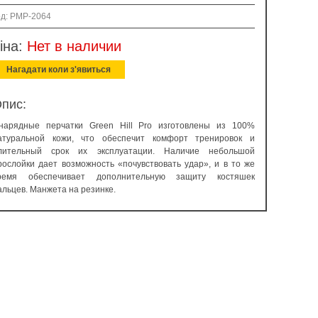
од: PMP-2064
іна:
Нет в наличии
Нагадати коли з'явиться
пис:
нарядные перчатки Green Hill Pro изготовлены из 100%
атуральной кожи, что обеспечит комфорт тренировок и
лительный срок их эксплуатации. Наличие небольшой
рослойки дает возможность «почувствовать удар», и в то же
ремя обеспечивает дополнительную защиту костяшек
альцев. Манжета на резинке.