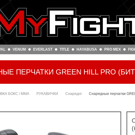
VAL
VENUM
EVERLAST
TITLE
HAYABUSA
PRO MEX
FIG
ЫЕ ПЕРЧАТКИ GREEN HILL PRO (БИТ
ОВКА БОКС / ММА
РУКАВИЧКИ
Снарядні
Снарядные перчатки GREE
С
(