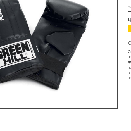
к
ц
О
С
н
д
п
в
п