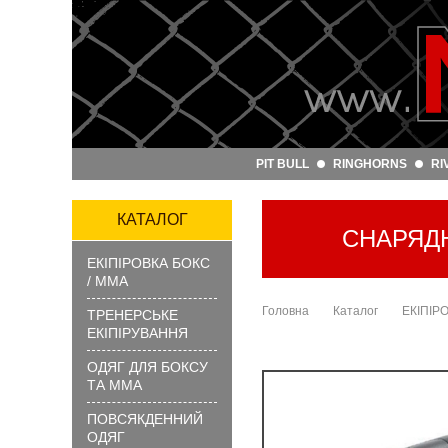
Артикул
та
назва:
PIT BULL
RINGHORNS
RI
Категорія:
Бренд:
КАТАЛОГ
СНАРЯДН
ЕКІПІРОВКА БОКС
ЗНАЙТИ
/ ММА
Головна
Каталог
ЕКІПІР
ТРЕНЕРСЬКЕ
ЕКІПІРУВАННЯ
ОДЯГ ДЛЯ БОКСУ
ТА ММА
ПОВСЯКДЕННИЙ
?
ОДЯГ
Як