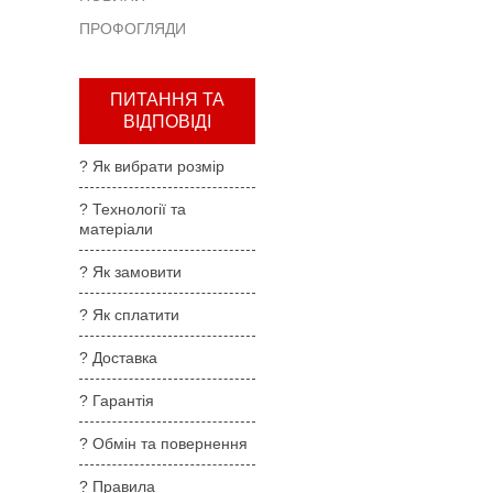
та
ПРОФОГЛЯДИ
повернення
?
Правила
ПИТАННЯ ТА
користування
ВІДПОВІДІ
?
? Як вибрати розмір
Де
купити
? Технології та
матеріали
?
Партнерам
? Як замовити
? Як сплатити
? Доставка
? Гарантія
? Обмін та повернення
? Правила