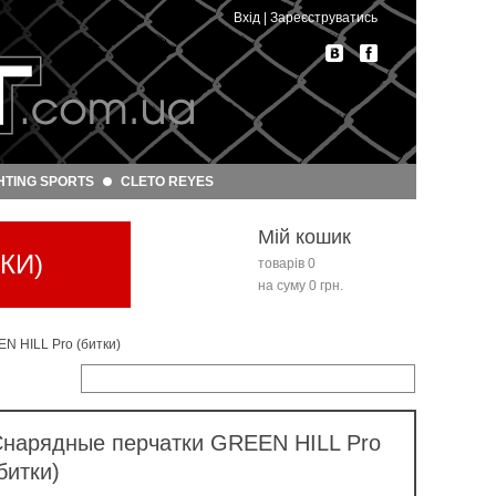
Вхід
|
Зареєструватись
HTING SPORTS
CLETO REYES
Мій кошик
КИ)
товарів 0
на суму 0 грн.
N HILL Pro (битки)
нарядные перчатки GREEN HILL Pro
битки)