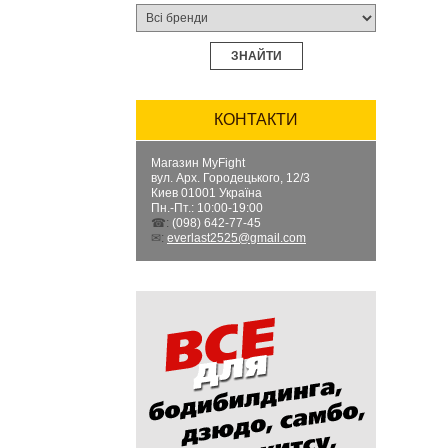
ЗНАЙТИ
КОНТАКТИ
Магазин MyFight
вул. Арх. Городецького, 12/3
Киев
01001
Україна
Пн.-Пт.: 10:00-19:00
☎:
(098) 642-77-45
✉:
everlast2525@gmail.com