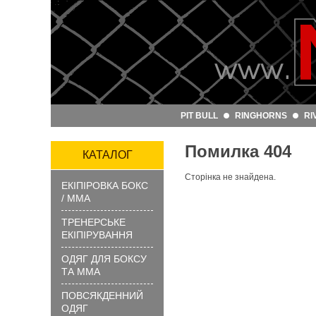
Артикул
та
назва:
PIT BULL
RINGHORNS
RI
Категорія:
Помилка 404
Бренд:
КАТАЛОГ
Сторінка не знайдена.
ЕКІПІРОВКА БОКС
ЗНАЙТИ
/ ММА
ТРЕНЕРСЬКЕ
ЕКІПІРУВАННЯ
ОДЯГ ДЛЯ БОКСУ
ТА ММА
ПОВСЯКДЕННИЙ
?
ОДЯГ
Як