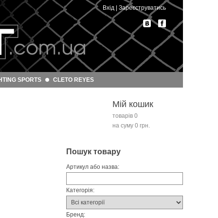
Вхід
|
Зареєструватись
HTING SPORTS
CLETO REYES
Мій кошик
товарів 0
на суму 0 грн.
Пошук товару
Артикул або назва:
Категорія:
Бренд: