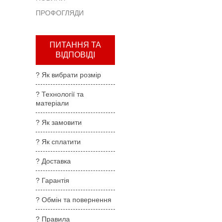
та
ПРОФОГЛЯДИ
повернення
?
Правила
ПИТАННЯ ТА
користування
ВІДПОВІДІ
?
? Як вибрати розмір
Де
купити
? Технології та
матеріали
?
Партнерам
? Як замовити
? Як сплатити
? Доставка
? Гарантія
? Обмін та повернення
? Правила