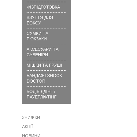
вибрати
ФІЗПІДГОТОВКА
розмір
ВЗУТТЯ ДЛЯ
?
БОКСУ
Технології
та
СУМКИ ТА
матеріали
РЮКЗАКИ
?
АКСЕСУАРИ ТА
Як
СУВЕНІРИ
замовити
МІШКИ ТА ГРУШІ
?
БАНДАЖІ SHOCK
Як
DOCTOR
сплатити
БОДІБІЛДІНГ /
?
ПАУЕРЛІФТІНГ
Доставка
?
ЗНИЖКИ
Гарантія
АКЦІЇ
?
Обмін
НОВИНИ