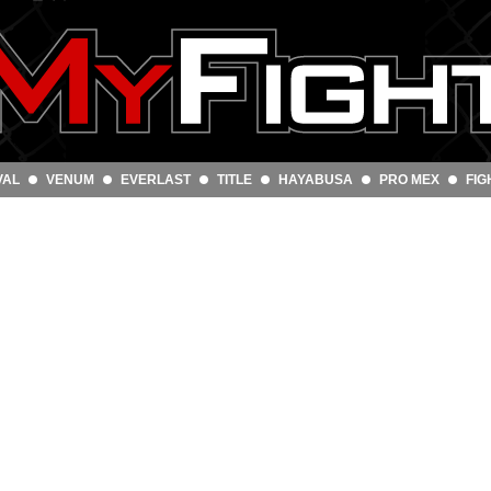
VAL
VENUM
EVERLAST
TITLE
HAYABUSA
PRO MEX
FIG