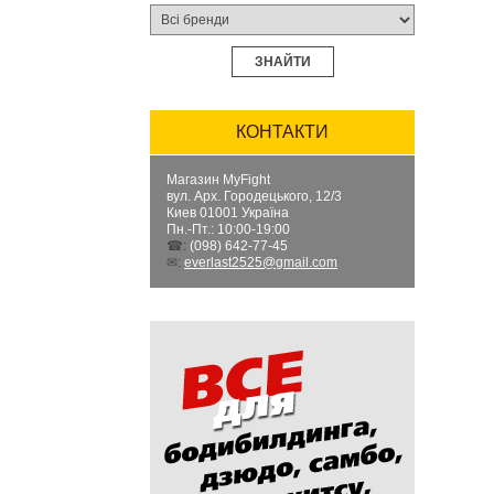
ЗНАЙТИ
КОНТАКТИ
Магазин MyFight
вул. Арх. Городецького, 12/3
Киев
01001
Україна
Пн.-Пт.: 10:00-19:00
☎:
(098) 642-77-45
✉:
everlast2525@gmail.com