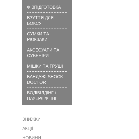
вибрати
ФІЗПІДГОТОВКА
розмір
ВЗУТТЯ ДЛЯ
?
БОКСУ
Технології
та
СУМКИ ТА
матеріали
РЮКЗАКИ
?
АКСЕСУАРИ ТА
Як
СУВЕНІРИ
замовити
МІШКИ ТА ГРУШІ
?
БАНДАЖІ SHOCK
Як
DOCTOR
сплатити
БОДІБІЛДІНГ /
?
ПАУЕРЛІФТІНГ
Доставка
?
ЗНИЖКИ
Гарантія
АКЦІЇ
?
Обмін
НОВИНИ