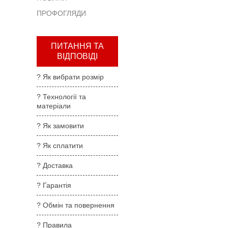
та
ПРОФОГЛЯДИ
повернення
?
Правила
ПИТАННЯ ТА
користування
ВІДПОВІДІ
?
? Як вибрати розмір
Де
купити
? Технології та
матеріали
?
Партнерам
? Як замовити
? Як сплатити
? Доставка
? Гарантія
? Обмін та повернення
? Правила