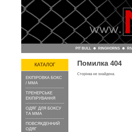
Артикул
та
назва:
PIT BULL
RINGHORNS
RI
Категорія:
Помилка 404
Бренд:
КАТАЛОГ
Сторінка не знайдена.
ЕКІПІРОВКА БОКС
ЗНАЙТИ
/ ММА
ТРЕНЕРСЬКЕ
ЕКІПІРУВАННЯ
ОДЯГ ДЛЯ БОКСУ
ТА ММА
ПОВСЯКДЕННИЙ
?
ОДЯГ
Як