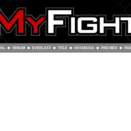
VAL
VENUM
EVERLAST
TITLE
HAYABUSA
PRO MEX
FIG