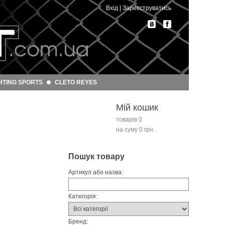
Вхід
|
Зареєструватись
HTING SPORTS
CLETO REYES
Мій кошик
товарів 0
на суму 0 грн.
Пошук товару
Артикул або назва:
Категорія:
Бренд: