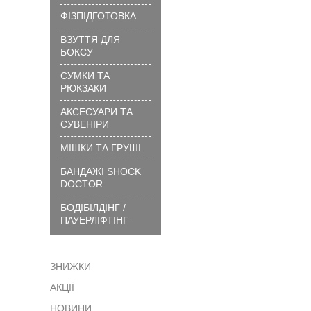
вибрати
ФІЗПІДГОТОВКА
розмір
ВЗУТТЯ ДЛЯ
?
БОКСУ
Технології
та
СУМКИ ТА
матеріали
РЮКЗАКИ
?
АКСЕСУАРИ ТА
Як
СУВЕНІРИ
замовити
МІШКИ ТА ГРУШІ
?
БАНДАЖІ SHOCK
Як
DOCTOR
сплатити
БОДІБІЛДІНГ /
?
ПАУЕРЛІФТІНГ
Доставка
?
ЗНИЖКИ
Гарантія
АКЦІЇ
?
Обмін
НОВИНИ