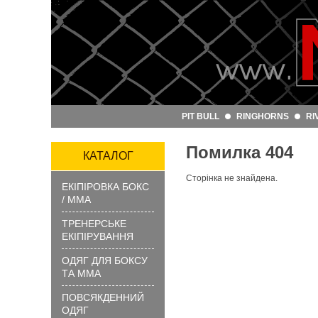
Артикул
та
назва:
PIT BULL
RINGHORNS
RI
Категорія:
Помилка 404
Бренд:
КАТАЛОГ
Сторінка не знайдена.
ЕКІПІРОВКА БОКС
ЗНАЙТИ
/ ММА
ТРЕНЕРСЬКЕ
ЕКІПІРУВАННЯ
ОДЯГ ДЛЯ БОКСУ
ТА ММА
ПОВСЯКДЕННИЙ
?
ОДЯГ
Як