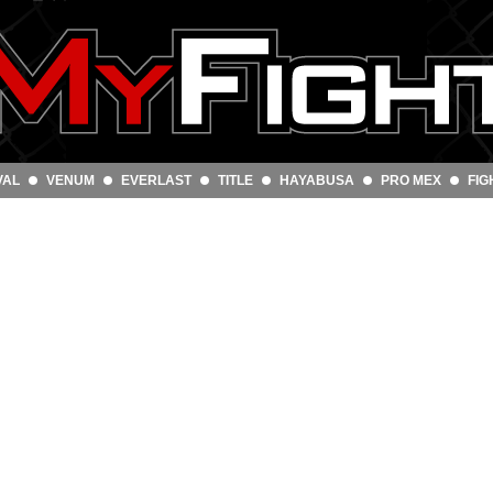
VAL
VENUM
EVERLAST
TITLE
HAYABUSA
PRO MEX
FIG