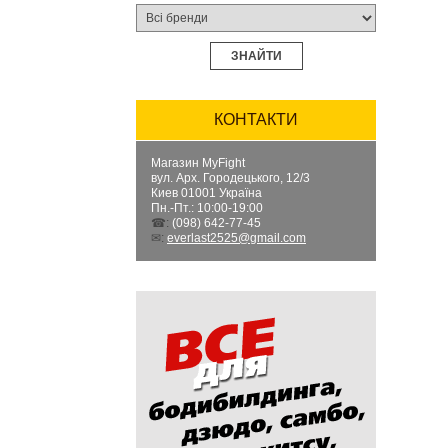
ЗНАЙТИ
КОНТАКТИ
Магазин MyFight
вул. Арх. Городецького, 12/3
Киев
01001
Україна
Пн.-Пт.: 10:00-19:00
☎:
(098) 642-77-45
✉:
everlast2525@gmail.com