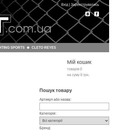
Вхід
|
Зареєструватись
HTING SPORTS
CLETO REYES
Мій кошик
товарів 0
на суму 0 грн.
Пошук товару
Артикул або назва:
Категорія:
Бренд: