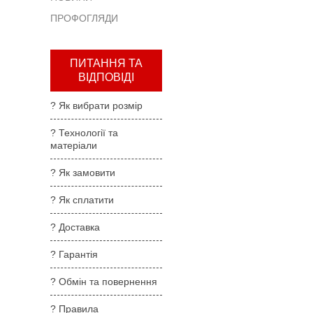
та
ПРОФОГЛЯДИ
повернення
?
Правила
ПИТАННЯ ТА
користування
ВІДПОВІДІ
?
? Як вибрати розмір
Де
купити
? Технології та
матеріали
?
Партнерам
? Як замовити
? Як сплатити
? Доставка
? Гарантія
? Обмін та повернення
? Правила