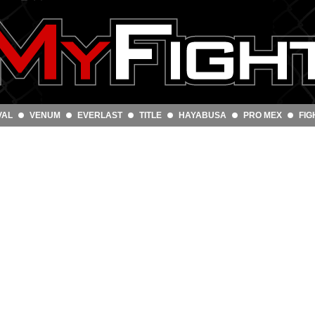
VAL
VENUM
EVERLAST
TITLE
HAYABUSA
PRO MEX
FIG