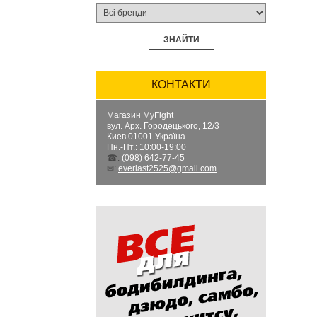
ЗНАЙТИ
КОНТАКТИ
Магазин MyFight
вул. Арх. Городецького, 12/3
Киев
01001
Україна
Пн.-Пт.: 10:00-19:00
☎:
(098) 642-77-45
✉:
everlast2525@gmail.com