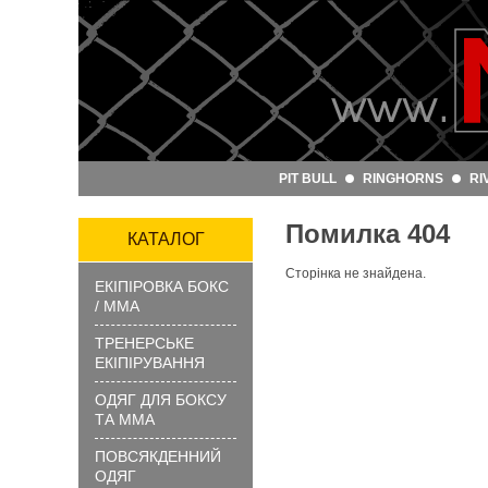
Артикул
та
назва:
PIT BULL
RINGHORNS
RI
Категорія:
Помилка 404
Бренд:
КАТАЛОГ
Сторінка не знайдена.
ЕКІПІРОВКА БОКС
ЗНАЙТИ
/ ММА
ТРЕНЕРСЬКЕ
ЕКІПІРУВАННЯ
ОДЯГ ДЛЯ БОКСУ
ТА ММА
ПОВСЯКДЕННИЙ
?
ОДЯГ
Як