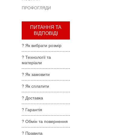
та
ПРОФОГЛЯДИ
повернення
?
Правила
ПИТАННЯ ТА
користування
ВІДПОВІДІ
?
? Як вибрати розмір
Де
купити
? Технології та
матеріали
?
Партнерам
? Як замовити
? Як сплатити
? Доставка
? Гарантія
? Обмін та повернення
? Правила