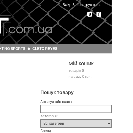
Вхід
|
Зареєструватись
HTING SPORTS
CLETO REYES
Мій кошик
товарів 0
на суму 0 грн.
Пошук товару
Артикул або назва:
Категорія:
Бренд: