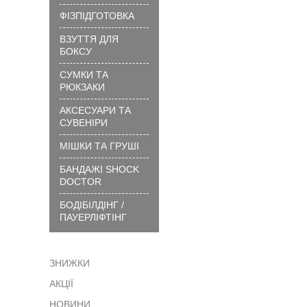
вибрати
ФІЗПІДГОТОВКА
розмір
ВЗУТТЯ ДЛЯ
?
БОКСУ
Технології
та
СУМКИ ТА
матеріали
РЮКЗАКИ
?
АКСЕСУАРИ ТА
Як
СУВЕНІРИ
замовити
МІШКИ ТА ГРУШІ
?
БАНДАЖІ SHOCK
Як
DOCTOR
сплатити
БОДІБІЛДІНГ /
?
ПАУЕРЛІФТІНГ
Доставка
?
ЗНИЖКИ
Гарантія
АКЦІЇ
?
Обмін
НОВИНИ