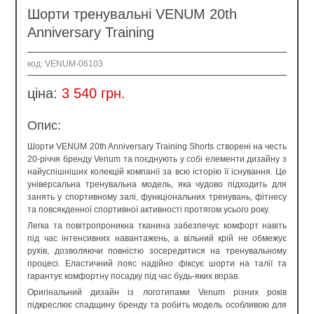
Наявність:
До кошика
Шорти тренувальні VENUM 20th
E
Anniversary Training
код: VENUM-06103
ціна:
3 540 грн.
Опис:
Шорти VENUM 20th Anniversary Training Shorts створені на честь
20-річчя бренду Venum та поєднують у собі елементи дизайну з
найуспішніших колекцій компанії за всю історію її існування. Це
універсальна тренувальна модель, яка чудово підходить для
занять у спортивному залі, функціональних тренувань, фітнесу
та повсякденної спортивної активності протягом усього року.
Легка та повітропроникна тканина забезпечує комфорт навіть
під час інтенсивних навантажень, а вільний крій не обмежує
рухів, дозволяючи повністю зосередитися на тренувальному
процесі. Еластичний пояс надійно фіксує шорти на талії та
гарантує комфортну посадку під час будь-яких вправ.
Оригінальний дизайн із логотипами Venum різних років
підкреслює спадщину бренду та робить модель особливою для