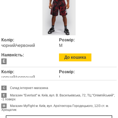
Колір:
Розмір:
чорний/червоний
M
Наявність:
До кошика
E
Колір:
Розмір:
чорний/червоний
L
Наявність:
C
Склад інтернет-магазина
До кошика
E
E
Магазин "Everlast" м. Київ, вул. В. Васильківська, 72, ТЦ "Олімпійський",
-1 поверх
Колір:
Розмір:
M
Магазин MyFight м. Київ, вул. Архітектора Городецького, 12/3 ст. м.
чорний/червоний
XL
Хрещатик