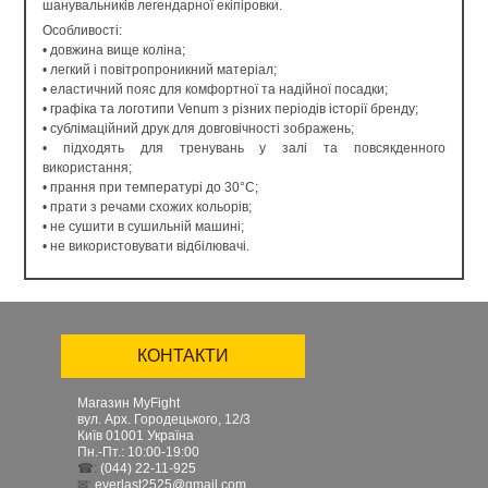
шанувальників легендарної екіпіровки.
Особливості:
• довжина вище коліна;
• легкий і повітропроникний матеріал;
• еластичний пояс для комфортної та надійної посадки;
• графіка та логотипи Venum з різних періодів історії бренду;
• сублімаційний друк для довговічності зображень;
• підходять для тренувань у залі та повсякденного
використання;
• прання при температурі до 30°C;
• прати з речами схожих кольорів;
• не сушити в сушильній машині;
• не використовувати відбілювачі.
КОНТАКТИ
Магазин MyFight
вул. Арх. Городецького, 12/3
Київ
01001
Україна
Пн.-Пт.: 10:00-19:00
☎:
(044) 22-11-925
✉:
everlast2525@gmail.com