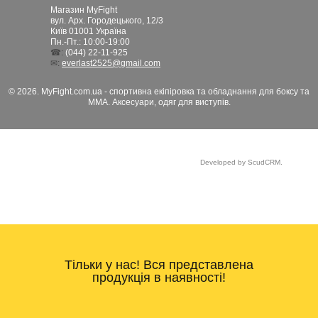
Магазин MyFight
вул. Арх. Городецького, 12/3
Київ
01001
Україна
Пн.-Пт.: 10:00-19:00
☎:
(044) 22-11-925
✉:
everlast2525@gmail.com
© 2026. MyFight.com.ua - спортивна екіпіровка та обладнання для боксу та
ММА. Аксесуари, одяг для виступів.
Developed by ScudCRM.
Тільки у нас! Вся представлена
продукція в наявності!