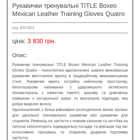
Рукавички тренувальні TITLE Boxeo
Mexican Leather Training Gloves Quatro
код: BATGE4
ціна:
3 830 грн.
Опис:
Рукавички тренувальні TITLE Boxeo Mexican Leather Training
Gloves Quatro - технологічно вдосконалені шкіряні мексиканські
рукавички виготовлені вручну в традиційному мексиканському
стилі. Рукавички мають потрійну нейлонову прострочку,
багатошарове набивання з удароміцного латексного
піноматеріалу з ефектом пам'яті, красиву та довговічну
поверхню з натуральної шкіри та внутрішню підкладку, яка
добре видаляє вологу.
Удосконалений, з більш рівномірно розподіленою вагою, баланс
для ідеальної тренувальної рукавички або рукавички для
спарингів. Ремінець на зап'ястя з повним запахом та застібка на
липучці забезпечують індивідуальну посадку та фіксацію під час
інтенсивних тренувань та спарингів, додаючи підтримку
зап'ястю.