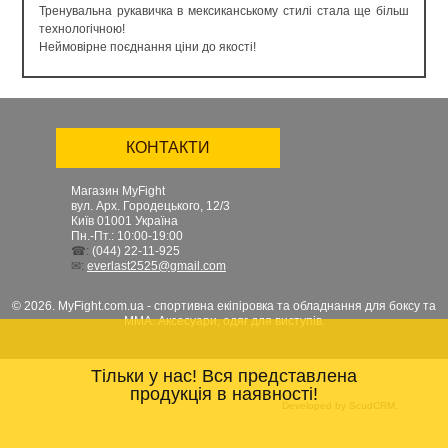
Тренувальна рукавичка в мексиканському стилі стала ще більш
технологічною!
Неймовірне поєднання ціни до якості!
КОНТАКТИ
Магазин MyFight
вул. Арх. Городецького, 12/3
Київ
01001
Україна
Пн.-Пт.: 10:00-19:00
☎:
(044) 22-11-925
✉:
everlast2525@gmail.com
© 2026. MyFight.com.ua - спортивна екіпіровка та обладнання для боксу та
ММА. Аксесуари, одяг для виступів.
Тільки у нас! Вся представлена
продукція в наявності!
Developed by ScudCRM.