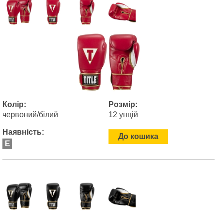
Колір:
Розмір:
червоний/білий
12 унцій
Наявність:
До кошика
E