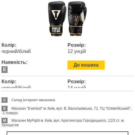
Колір:
Розмір:
чорний/білий
12 унцій
Наявність:
До кошика
E
Колір:
Розмір:
чорний/білий
14 унцій
Наявність:
C
Склад інтернет-магазина
До кошика
E
E
Магазин "Everlast" м. Київ, вул. В. Васильківська, 72, ТЦ "Олімпійський",
-1 поверх
M
Магазин MyFight м. Київ, вул. Архітектора Городецького, 12/3 ст. м.
Хрещатик