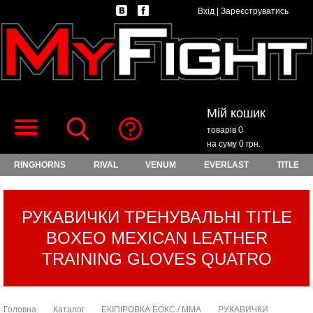
Вхід
|
Зареєструватись
Мій кошик
товарів 0
на суму 0 грн.
RINGHORNS
RIVAL
VENUM
EVERLAST
TITLE
РУКАВИЧКИ ТРЕНУВАЛЬНІ TITLE
BOXEO MEXICAN LEATHER
TRAINING GLOVES QUATRO
Головна
Каталог
ЕКІПІРОВКА БОКС / ММА
РУКАВИЧКИ