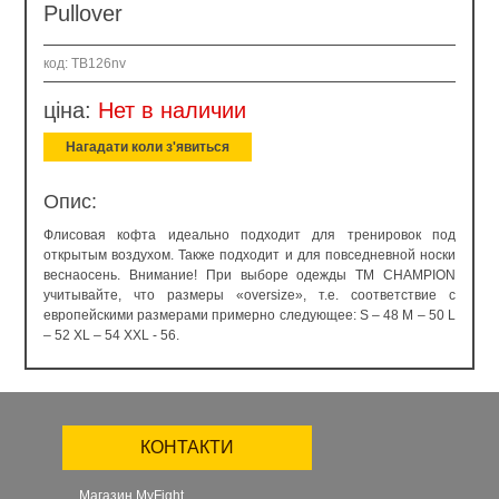
Pullover
код: TB126nv
ціна:
Нет в наличии
Нагадати коли з'явиться
Опис:
Флисовая кофта идеально подходит для тренировок под
открытым воздухом. Также подходит и для повседневной носки
веснаосень. Внимание! При выборе одежды ТМ CHАMPION
учитывайте, что размеры «oversize», т.е. соответствие с
европейскими размерами примерно следующее: S – 48 M – 50 L
– 52 XL – 54 XXL - 56.
КОНТАКТИ
Магазин MyFight