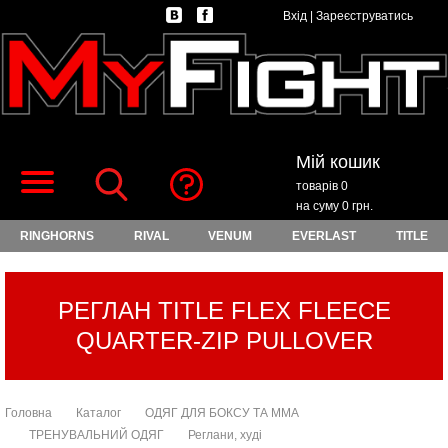
Вхід
|
Зареєструватись
Мій кошик
товарів 0
на суму 0 грн.
RINGHORNS
RIVAL
VENUM
EVERLAST
TITLE
РЕГЛАН TITLE FLEX FLEECE
QUARTER-ZIP PULLOVER
Головна
Каталог
ОДЯГ ДЛЯ БОКСУ ТА ММА
ТРЕНУВАЛЬНИЙ ОДЯГ
Реглани, худі