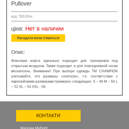
Pullover
код: TB126nv
ціна:
Нет в наличии
Нагадати коли з'явиться
Опис:
Флисовая кофта идеально подходит для тренировок под
открытым воздухом. Также подходит и для повседневной носки
веснаосень. Внимание! При выборе одежды ТМ CHАMPION
учитывайте, что размеры «oversize», т.е. соответствие с
европейскими размерами примерно следующее: S – 48 M – 50 L
– 52 XL – 54 XXL - 56.
КОНТАКТИ
Магазин MyFight