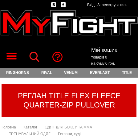
Вхід
|
Зареєструватись
Мій кошик
товарів 0
на суму 0 грн.
RINGHORNS
RIVAL
VENUM
EVERLAST
TITLE
РЕГЛАН TITLE FLEX FLEECE
QUARTER-ZIP PULLOVER
Головна
Каталог
ОДЯГ ДЛЯ БОКСУ ТА ММА
ТРЕНУВАЛЬНИЙ ОДЯГ
Реглани, худі