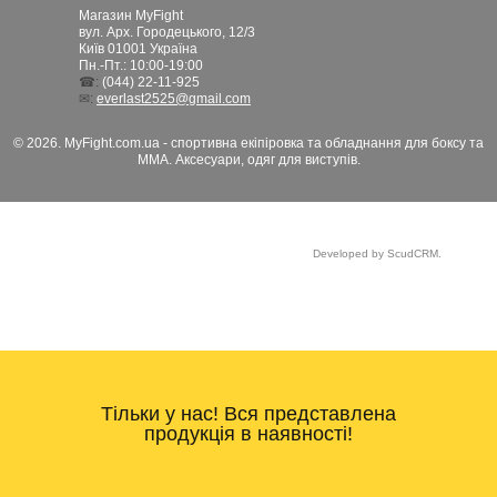
Магазин MyFight
вул. Арх. Городецького, 12/3
Київ
01001
Україна
Пн.-Пт.: 10:00-19:00
☎:
(044) 22-11-925
✉:
everlast2525@gmail.com
© 2026. MyFight.com.ua - спортивна екіпіровка та обладнання для боксу та
ММА. Аксесуари, одяг для виступів.
Developed by ScudCRM.
Тільки у нас! Вся представлена
продукція в наявності!