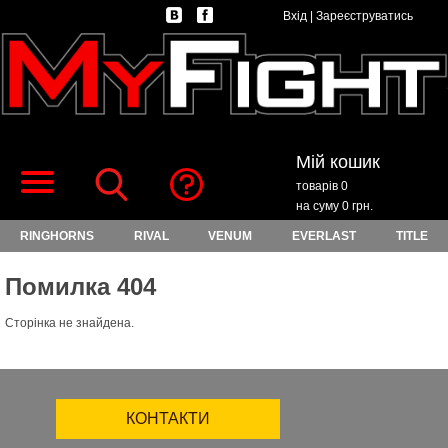
Вхід
|
Зареєструватись
Мій кошик
товарів 0
на суму 0 грн.
RINGHORNS
RIVAL
VENUM
EVERLAST
TITLE
Помилка 404
Сторінка не знайдена.
КОНТАКТИ