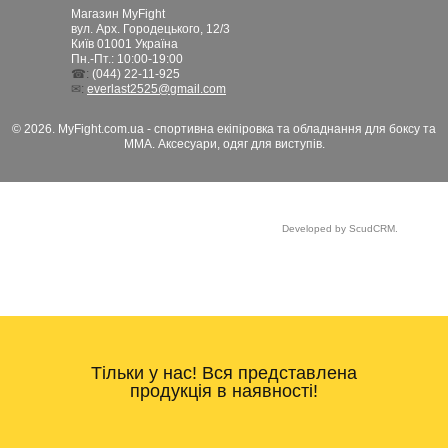
Магазин MyFight
вул. Арх. Городецького, 12/3
Київ
01001
Україна
Пн.-Пт.: 10:00-19:00
☎:
(044) 22-11-925
✉:
everlast2525@gmail.com
© 2026. MyFight.com.ua - спортивна екіпіровка та обладнання для боксу та
ММА. Аксесуари, одяг для виступів.
Developed by ScudCRM.
Тільки у нас! Вся представлена
продукція в наявності!