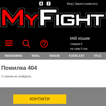
Вхід
|
Зареєструватись
Мій кошик
товарів 0
на суму 0 грн.
RINGHORNS
RIVAL
VENUM
EVERLAST
TITLE
Помилка 404
Сторінка не знайдена.
КОНТАКТИ