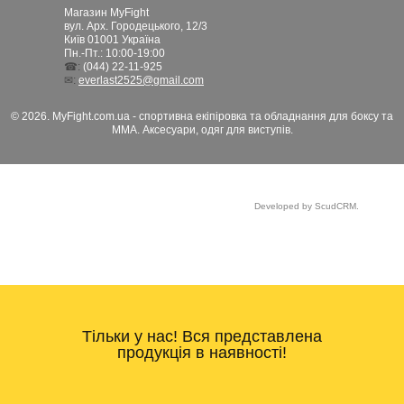
Магазин MyFight
вул. Арх. Городецького, 12/3
Київ
01001
Україна
Пн.-Пт.: 10:00-19:00
☎:
(044) 22-11-925
✉:
everlast2525@gmail.com
© 2026. MyFight.com.ua - спортивна екіпіровка та обладнання для боксу та
ММА. Аксесуари, одяг для виступів.
Developed by ScudCRM.
Тільки у нас! Вся представлена
продукція в наявності!