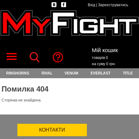
Вхід
|
Зареєструватись
Мій кошик
товарів 0
на суму 0 грн.
RINGHORNS
RIVAL
VENUM
EVERLAST
TITLE
Помилка 404
Сторінка не знайдена.
КОНТАКТИ