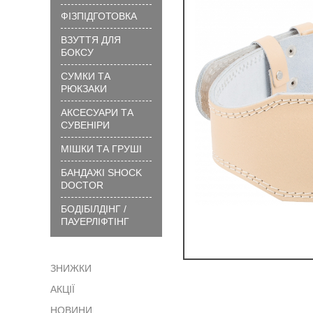
вибрати
ФІЗПІДГОТОВКА
розмір
ВЗУТТЯ ДЛЯ
?
БОКСУ
Технології
та
СУМКИ ТА
матеріали
РЮКЗАКИ
?
АКСЕСУАРИ ТА
Як
СУВЕНІРИ
замовити
МІШКИ ТА ГРУШІ
?
БАНДАЖІ SHOCK
Як
DOCTOR
сплатити
БОДІБІЛДІНГ /
?
ПАУЕРЛІФТІНГ
Доставка
?
ЗНИЖКИ
Гарантія
АКЦІЇ
?
Обмін
НОВИНИ