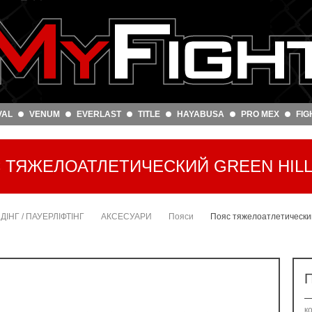
VAL
VENUM
EVERLAST
TITLE
HAYABUSA
PRO MEX
FIG
 ТЯЖЕЛОАТЛЕТИЧЕСКИЙ GREEN HIL
ДІНГ / ПАУЕРЛІФТІНГ
АКСЕСУАРИ
Пояси
Пояс тяжелоатлетическ
П
к