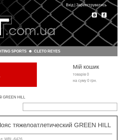
Вхід
|
Зареєструватись
HTING SPORTS
CLETO REYES
Мій кошик
L
товарів 0
на суму 0 грн.
ий GREEN HILL
ояс тяжелоатлетический GREEN HILL
од: WBL-6426