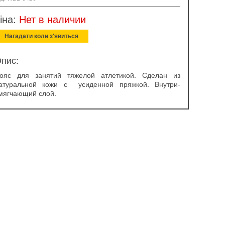
іна:
Нет в наличии
Нагадати коли з'явиться
пис:
ояс для занятий тяжелой атлетикой. Сделан из
атуральной кожи с усиденной пряжкой. Внутри-
мягчающий слой.