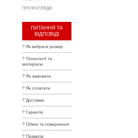
та
ПРОФОГЛЯДИ
повернення
?
Правила
ПИТАННЯ ТА
користування
ВІДПОВІДІ
?
? Як вибрати розмір
Де
купити
? Технології та
матеріали
?
Партнерам
? Як замовити
? Як сплатити
? Доставка
? Гарантія
? Обмін та повернення
? Правила