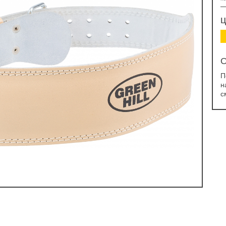
ц
О
П
н
с