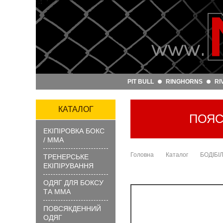
Артикул
та
назва:
PIT BULL
RINGHORNS
RI
Категорія:
Бренд:
КАТАЛОГ
ПОЯС
ЕКІПІРОВКА БОКС
ЗНАЙТИ
/ ММА
Головна
Каталог
БОДІБІЛ
ТРЕНЕРСЬКЕ
ЕКІПІРУВАННЯ
ОДЯГ ДЛЯ БОКСУ
ТА ММА
ПОВСЯКДЕННИЙ
?
ОДЯГ
Як