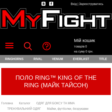
Вхід
|
Зареєструватись
Мій кошик
товарів 0
на суму 0 грн.
RINGHORNS
RIVAL
VENUM
EVERLAST
TITLE
ПОЛО RING™ KING OF THE
RING (МАЙК ТАЙСОН)
Головна
Каталог
ОДЯГ ДЛЯ БОКСУ ТА ММА
ТРЕНУВАЛЬНИЙ ОДЯГ
Майки, футболки, безрукавки