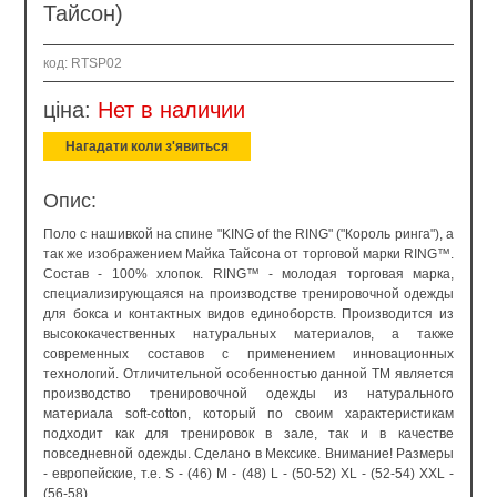
Тайсон)
код: RTSP02
ціна:
Нет в наличии
Нагадати коли з'явиться
Опис:
Поло с нашивкой на спине "KING of the RING" ("Король ринга"), а
так же изображением Майка Тайсона от торговой марки RING™.
Состав - 100% хлопок. RING™ - молодая торговая марка,
специализирующаяся на производстве тренировочной одежды
для бокса и контактных видов единоборств. Производится из
высококачественных натуральных материалов, а также
современных составов с применением инновационных
технологий. Отличительной особенностью данной ТМ является
производство тренировочной одежды из натурального
материала soft-cotton, который по своим характеристикам
подходит как для тренировок в зале, так и в качестве
повседневной одежды. Сделано в Мексике. Внимание! Размеры
- европейские, т.е. S - (46) M - (48) L - (50-52) XL - (52-54) XXL -
(56-58)