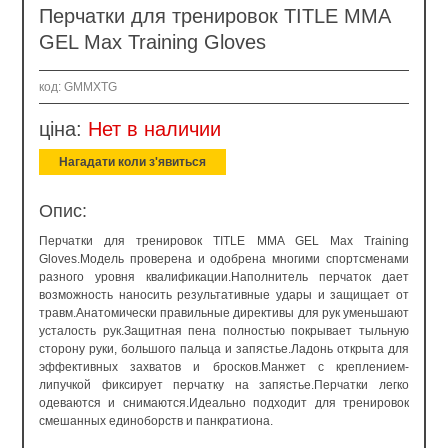
Перчатки для тренировок TITLE MMA
GEL Max Training Gloves
код: GMMXTG
ціна:
Нет в наличии
Нагадати коли з'явиться
Опис:
Перчатки для тренировок TITLE MMA GEL Max Training
Gloves.Модель проверена и одобрена многими спортсменами
разного уровня квалификации.Наполнитель перчаток дает
возможность наносить результативные удары и защищает от
травм.Анатомически правильные директивы для рук уменьшают
усталость рук.Защитная пена полностью покрывает тыльную
сторону руки, большого пальца и запястье.Ладонь открыта для
эффективных захватов и бросков.Манжет с креплением-
липучкой фиксирует перчатку на запястье.Перчатки легко
одеваются и снимаются.Идеально подходит для тренировок
смешанных единоборств и панкратиона.