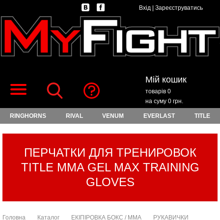
Вхід
|
Зареєструватись
Мій кошик
товарів 0
на суму 0 грн.
RINGHORNS
RIVAL
VENUM
EVERLAST
TITLE
ПЕРЧАТКИ ДЛЯ ТРЕНИРОВОК
TITLE MMA GEL MAX TRAINING
GLOVES
Головна
Каталог
ЕКІПІРОВКА БОКС / ММА
РУКАВИЧКИ