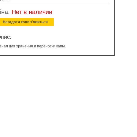
іна:
Нет в наличии
Нагадати коли з'явиться
пис:
енал для хранения и переноски капы.