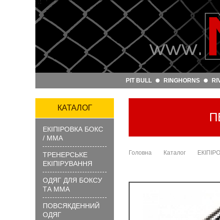
Артикул
та
назва:
PIT BULL
RINGHORNS
RI
Категорія:
Бренд:
КАТАЛОГ
П
ЕКІПІРОВКА БОКС
ЗНАЙТИ
/ ММА
Головна
Каталог
ЕКІПІР
ТРЕНЕРСЬКЕ
ЕКІПІРУВАННЯ
ОДЯГ ДЛЯ БОКСУ
ТА ММА
ПОВСЯКДЕННИЙ
?
ОДЯГ
Як