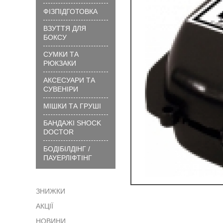
вибрати
ФІЗПІДГОТОВКА
розмір
ВЗУТТЯ ДЛЯ
?
БОКСУ
Технології
та
СУМКИ ТА
матеріали
РЮКЗАКИ
?
АКСЕСУАРИ ТА
Як
СУВЕНІРИ
замовити
МІШКИ ТА ГРУШІ
?
БАНДАЖІ SHOCK
Як
DOCTOR
сплатити
БОДІБІЛДІНГ /
?
ПАУЕРЛІФТІНГ
Доставка
?
ЗНИЖКИ
Гарантія
АКЦІЇ
?
Обмін
НОВИНИ