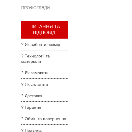
та
ПРОФОГЛЯДИ
повернення
?
Правила
ПИТАННЯ ТА
користування
ВІДПОВІДІ
?
? Як вибрати розмір
Де
купити
? Технології та
матеріали
?
Партнерам
? Як замовити
? Як сплатити
? Доставка
? Гарантія
? Обмін та повернення
? Правила