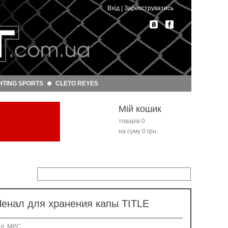
Вхід
|
Зареєструватись
HTING SPORTS
CLETO REYES
Мій кошик
товарів 0
на суму 0 грн.
енал для хранения капы TITLE
од: MPC