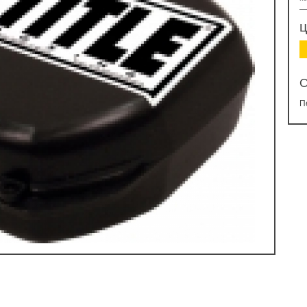
ц
О
П