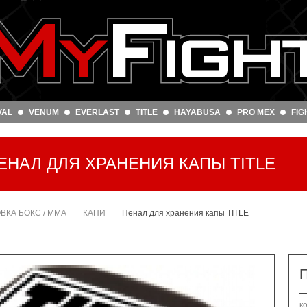
VAL
VENUM
EVERLAST
TITLE
HAYABUSA
PRO MEX
FIG
ЕНАЛ ДЛЯ ХРАНЕНИЯ КАПЫ TITLE
ОВКА БОКС / ММА
КАПИ
Пенал для хранения капы TITLE
П
к