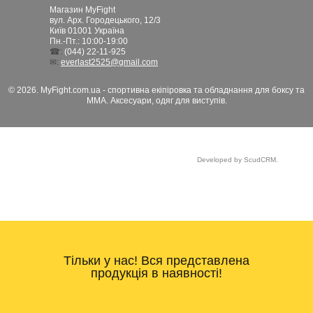
Магазин MyFight
вул. Арх. Городецького, 12/3
Київ
01001
Україна
Пн.-Пт.: 10:00-19:00
☎:
(044) 22-11-925
✉:
everlast2525@gmail.com
© 2026. MyFight.com.ua - спортивна екіпіровка та обладнання для боксу та
ММА. Аксесуари, одяг для виступів.
Developed by ScudCRM.
Тільки у нас! Вся представлена
продукція в наявності!