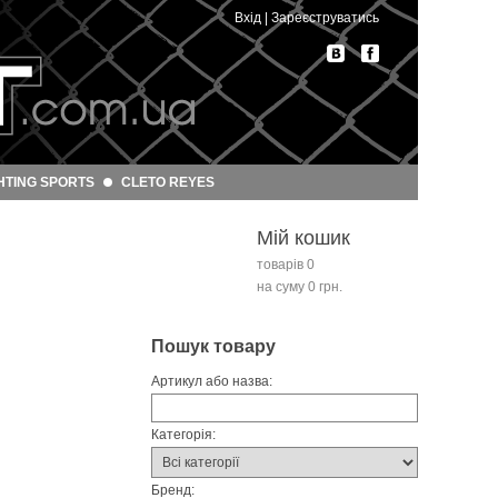
Вхід
|
Зареєструватись
HTING SPORTS
CLETO REYES
Мій кошик
товарів 0
на суму 0 грн.
Пошук товару
Артикул або назва:
Категорія:
Бренд: