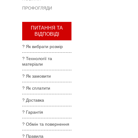
та
ПРОФОГЛЯДИ
повернення
?
Правила
ПИТАННЯ ТА
користування
ВІДПОВІДІ
?
? Як вибрати розмір
Де
купити
? Технології та
матеріали
?
Партнерам
? Як замовити
? Як сплатити
? Доставка
? Гарантія
? Обмін та повернення
? Правила