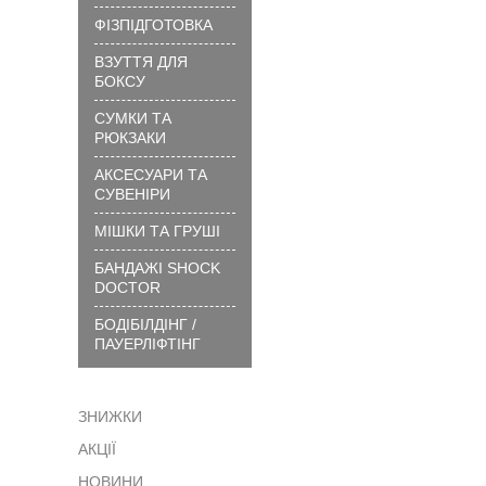
вибрати
ФІЗПІДГОТОВКА
розмір
ВЗУТТЯ ДЛЯ
?
БОКСУ
Технології
та
СУМКИ ТА
матеріали
РЮКЗАКИ
?
АКСЕСУАРИ ТА
Як
СУВЕНІРИ
замовити
МІШКИ ТА ГРУШІ
?
БАНДАЖІ SHOCK
Як
DOCTOR
сплатити
БОДІБІЛДІНГ /
?
ПАУЕРЛІФТІНГ
Доставка
?
ЗНИЖКИ
Гарантія
АКЦІЇ
?
Обмін
НОВИНИ