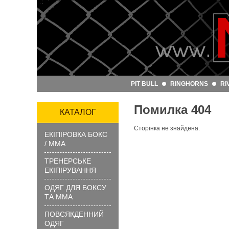
Артикул
та
назва:
PIT BULL
RINGHORNS
RI
Категорія:
Помилка 404
Бренд:
КАТАЛОГ
Сторінка не знайдена.
ЕКІПІРОВКА БОКС
ЗНАЙТИ
/ ММА
ТРЕНЕРСЬКЕ
ЕКІПІРУВАННЯ
ОДЯГ ДЛЯ БОКСУ
ТА ММА
ПОВСЯКДЕННИЙ
?
ОДЯГ
Як