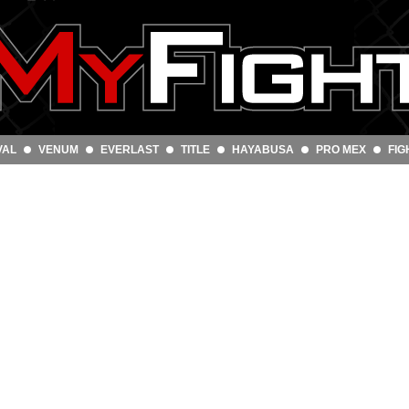
VAL
VENUM
EVERLAST
TITLE
HAYABUSA
PRO MEX
FIG