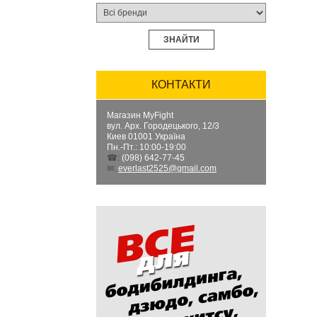
ЗНАЙТИ
КОНТАКТИ
Магазин MyFight
вул. Арх. Городецького, 12/3
Киев
01001
Україна
Пн.-Пт.: 10:00-19:00
☎:
(098) 642-77-45
✉:
everlast2525@gmail.com