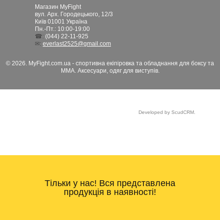
Магазин MyFight
вул. Арх. Городецького, 12/3
Київ
01001
Україна
Пн.-Пт.: 10:00-19:00
☎:
(044) 22-11-925
✉:
everlast2525@gmail.com
© 2026. MyFight.com.ua - спортивна екіпіровка та обладнання для боксу та
ММА. Аксесуари, одяг для виступів.
Developed by ScudCRM.
Тільки у нас! Вся представлена
продукція в наявності!