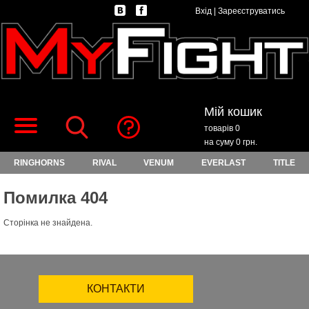
Вхід
|
Зареєструватись
Мій кошик
товарів 0
на суму 0 грн.
RINGHORNS
RIVAL
VENUM
EVERLAST
TITLE
Помилка 404
Сторінка не знайдена.
КОНТАКТИ