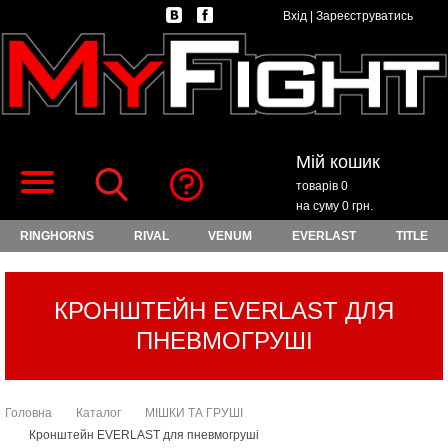
Вхід
|
Зареєструватись
Мій кошик
товарів 0
на суму 0 грн.
RINGHORNS
RIVAL
VENUM
EVERLAST
TITLE
КРОНШТЕЙН EVERLAST ДЛЯ
ПНЕВМОГРУШІ
Головна
Каталог
МІШКИ ТА ГРУШІ
Кронштейн EVERLAST для пневмогруші