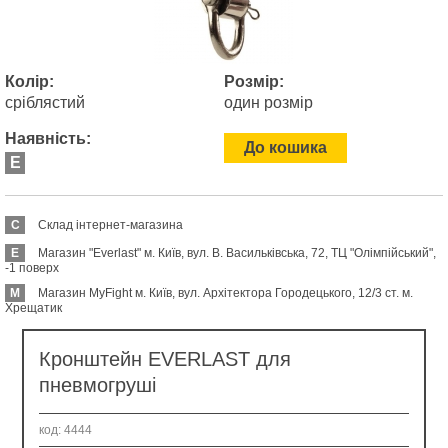
Колір:
Розмір:
сріблястий
один розмір
Наявність:
До кошика
E
C
Склад інтернет-магазина
E
Магазин "Everlast" м. Київ, вул. В. Васильківська, 72, ТЦ "Олімпійський",
-1 поверх
M
Магазин MyFight м. Київ, вул. Архітектора Городецького, 12/3 ст. м.
Хрещатик
Кронштейн EVERLAST для
пневмогруші
код: 4444