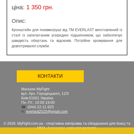
ціна:
1 350 грн.
Опис:
Кронштейн для пневмогруші від TM EVERLAST виготовлений із
сталі із запечатаним усередині підшипником, що забезпечує
швидкість обертань та відскоків. Потрійне хромування для
довготривалої служби.
КОНТАКТИ
Магазин MyFight
вул. Арх. Городецького, 12/3
Київ
01001
Україна
Пн.-Пт.: 10:00-19:00
☎:
(044) 22-11-925
✉:
everlast2525@gmail.com
© 2026. MyFight.com.ua - спортивна екіпіровка та обладнання для боксу та
ММА. Аксесуари, одяг для виступів.