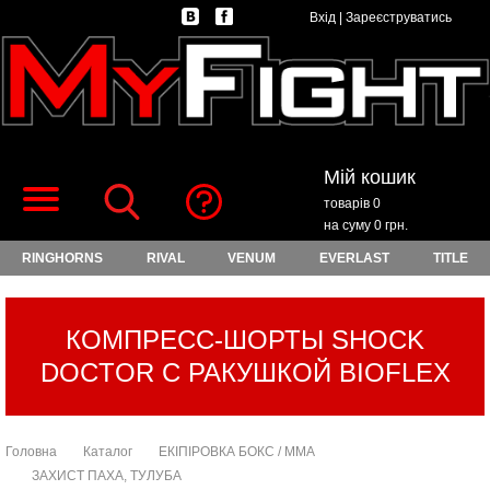
Вхід
|
Зареєструватись
Мій кошик
товарів 0
на суму 0 грн.
RINGHORNS
RIVAL
VENUM
EVERLAST
TITLE
КОМПРЕСС-ШОРТЫ SHOCK
DOCTOR С РАКУШКОЙ BIOFLEX
Головна
Каталог
ЕКІПІРОВКА БОКС / ММА
ЗАХИСТ ПАХА, ТУЛУБА