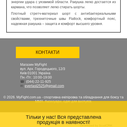
энергии удара с уязвимой области. Ракушка легко достается из
кармана, что позволяет легко стирать шорты.
Плотный стретч-материал шорт с антибактериальными
свойствами, трехниточные швы Flatlock, комфортный пояс,
надежная ракушка – защита и комфорт высшего уровня.
КОНТАКТИ
Магазин MyFight
вул. Арх. Городецького, 12/3
Київ
01001
Україна
Пн.-Пт.: 10:00-19:00
☎:
(044) 22-11-925
✉:
everlast2525@gmail.com
© 2026. MyFight.com.ua - спортивна екіпіровка та обладнання для боксу та
ММА. Аксесуари, одяг для виступів.
Тільки у нас! Вся представлена
продукція в наявності!
Developed by ScudCRM.