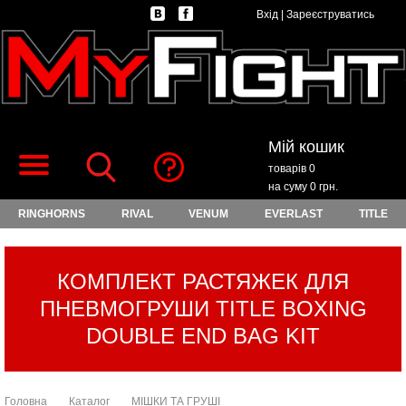
Вхід
|
Зареєструватись
Мій кошик
товарів 0
на суму 0 грн.
RINGHORNS
RIVAL
VENUM
EVERLAST
TITLE
КОМПЛЕКТ РАСТЯЖЕК ДЛЯ
ПНЕВМОГРУШИ TITLE BOXING
DOUBLE END BAG KIT
Головна
Каталог
МІШКИ ТА ГРУШІ