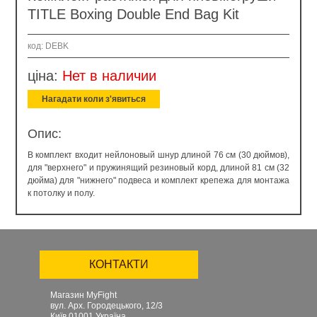
TITLE Boxing Double End Bag Kit
код: DEBK
ціна:
Нет в наличии
Нагадати коли з'явиться
Опис:
В комплект входит нейлоновый шнур длиной 76 см (30 дюймов),
для "верхнего" и пружинящий резиновый корд, длиной 81 см (32
дюйма) для "нижнего" подвеса и комплект крепежа для монтажа
к потолку и полу.
КОНТАКТИ
Магазин MyFight
вул. Арх. Городецького, 12/3
Київ
01001
Україна