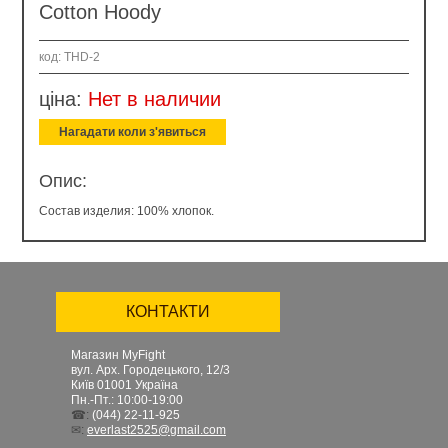
Cotton Hoody
код: THD-2
ціна:
Нет в наличии
Нагадати коли з'явиться
Опис:
Состав изделия: 100% хлопок.
КОНТАКТИ
Магазин MyFight
вул. Арх. Городецького, 12/3
Київ
01001
Україна
Пн.-Пт.: 10:00-19:00
☎:
(044) 22-11-925
✉:
everlast2525@gmail.com