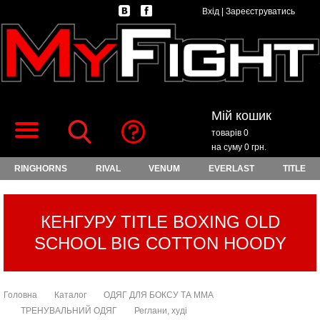
Вхід
|
Зареєструватись
Мій кошик
товарів 0
на суму 0 грн.
RINGHORNS
RIVAL
VENUM
EVERLAST
TITLE
КЕНГУРУ TITLE BOXING OLD
SCHOOL BIG COTTON HOODY
Головна
Каталог
ОДЯГ ДЛЯ БОКСУ ТА ММА
ТРЕНУВАЛЬНИЙ ОДЯГ
Реглани, худі