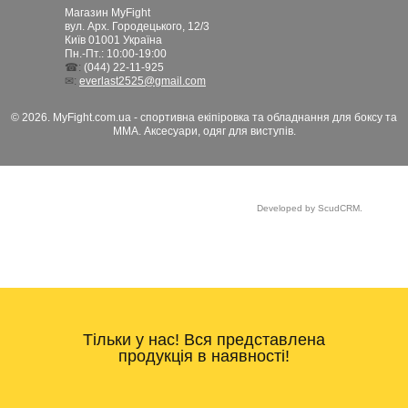
Магазин MyFight
вул. Арх. Городецького, 12/3
Київ
01001
Україна
Пн.-Пт.: 10:00-19:00
☎:
(044) 22-11-925
✉:
everlast2525@gmail.com
© 2026. MyFight.com.ua - спортивна екіпіровка та обладнання для боксу та
ММА. Аксесуари, одяг для виступів.
Developed by ScudCRM.
Тільки у нас! Вся представлена
продукція в наявності!