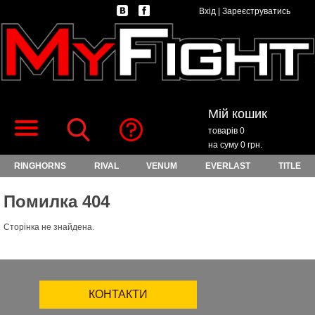
Вхід
|
Зареєструватись
Мій кошик
товарів 0
на суму 0 грн.
RINGHORNS
RIVAL
VENUM
EVERLAST
TITLE
Помилка 404
Сторінка не знайдена.
КОНТАКТИ