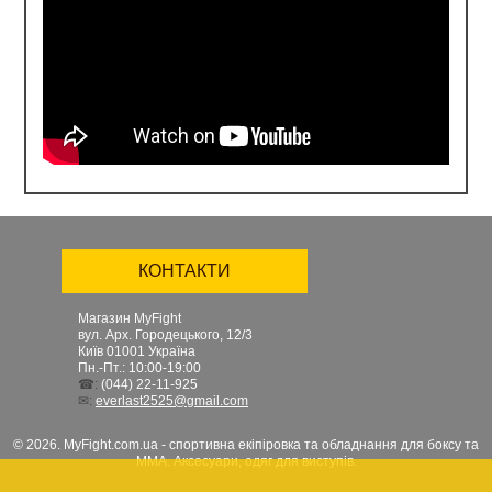
КОНТАКТИ
Магазин MyFight
вул. Арх. Городецького, 12/3
Київ
01001
Україна
Пн.-Пт.: 10:00-19:00
☎:
(044) 22-11-925
✉:
everlast2525@gmail.com
© 2026. MyFight.com.ua - спортивна екіпіровка та обладнання для боксу та
ММА. Аксесуари, одяг для виступів.