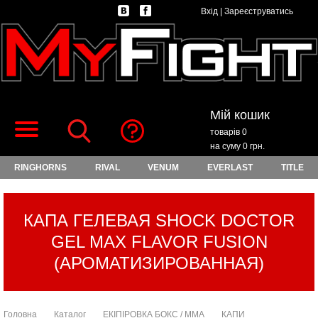
Вхід
|
Зареєструватись
Мій кошик
товарів 0
на суму 0 грн.
RINGHORNS
RIVAL
VENUM
EVERLAST
TITLE
КАПА ГЕЛЕВАЯ SHOCK DOCTOR
GEL MAX FLAVOR FUSION
(АРОМАТИЗИРОВАННАЯ)
Головна
Каталог
ЕКІПІРОВКА БОКС / ММА
КАПИ