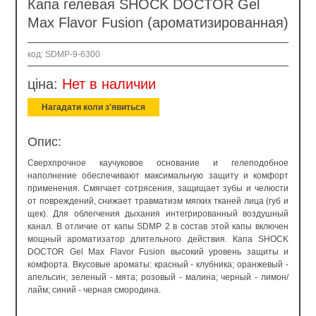
Капа гелевая SHOCK DOCTOR Gel
Max Flavor Fusion (ароматизированная)
код: SDMP-9-6300
ціна:
Нет в наличии
Нагадати коли з'явиться
Опис:
Сверхпрочное каучуковое основание и гелеподобное
наполнение обеспечивают максимальную защиту и комфорт
применения. Смягчает сотрясения, защищает зубы и челюсти
от повреждений, снижает травматизм мягких тканей лица (губ и
щек). Для облегчения дыхания интегрированный воздушный
канал. В отличие от капы SDMP 2 в состав этой капы включен
мощный ароматизатор длительного действия. Капа SHOCK
DOCTOR Gel Max Flavor Fusion высокий уровень защиты и
комфорта. Вкусовые ароматы: красный - клубника; оранжевый -
апельсин; зеленый - мята; розовый - малина; черный - лимон/
лайм; синий - черная смородина.