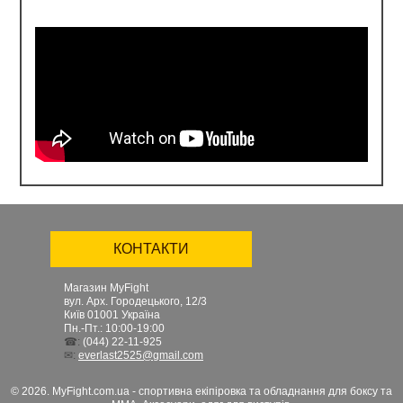
КОНТАКТИ
Магазин MyFight
вул. Арх. Городецького, 12/3
Київ
01001
Україна
Пн.-Пт.: 10:00-19:00
☎:
(044) 22-11-925
✉:
everlast2525@gmail.com
© 2026. MyFight.com.ua - спортивна екіпіровка та обладнання для боксу та