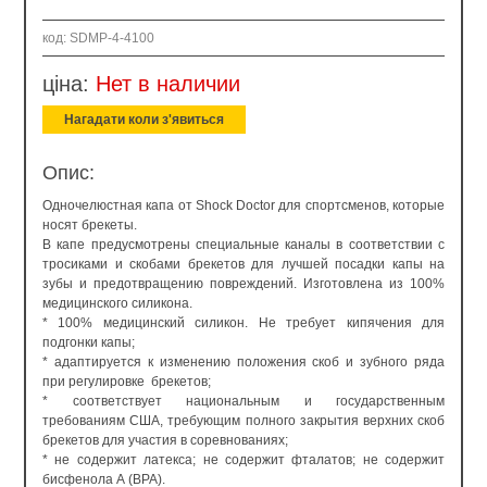
код: SDMP-4-4100
ціна:
Нет в наличии
Нагадати коли з'явиться
Опис:
Одночелюстная капа от Shock Doctor для спортсменов, которые
носят брекеты.
В капе предусмотрены специальные каналы в соответствии с
тросиками и скобами брекетов для лучшей посадки капы на
зубы и предотвращению повреждений. Изготовлена из 100%
медицинского силикона.
* 100% медицинский силикон. Не требует кипячения для
подгонки капы;
* адаптируется к изменению положения скоб и зубного ряда
при регулировке брекетов;
* соответствует национальным и государственным
требованиям США, требующим полного закрытия верхних скоб
брекетов для участия в соревнованиях;
* не содержит латекса; не содержит фталатов; не содержит
бисфенола А (BPA).