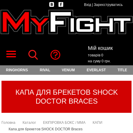
Вхід
|
Зареєструватись
Мій кошик
товарів 0
на суму 0 грн.
RINGHORNS
RIVAL
VENUM
EVERLAST
TITLE
КАПА ДЛЯ БРЕКЕТОВ SHOCK
DOCTOR BRACES
Головна
Каталог
ЕКІПІРОВКА БОКС / ММА
КАПИ
Капа для брекетов SHOCK DOCTOR Braces