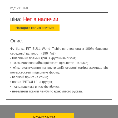
код: 215168
ціна:
Нет в наличии
Нагадати коли з'явиться
Опис:
Футболка PIT BULL World T-shirt виготовлена ​​з 100% бавовни
середньої щільності (190 г/м2).
• Класичний прямий крій із круглим вирізом;
• 100% бавовна найвищої якості щільністю 190 г/м2;
• м'яке окантування на внутрішній стороні коміра захищає від
потерстостей і підтримує форму;
• великий принт на спині;
• напис "PITBULL" на грудях;
• ткана нашивка внизу футболки;
• невеликий тканий лейбл по краю лівого рукава.
КОНТАКТИ