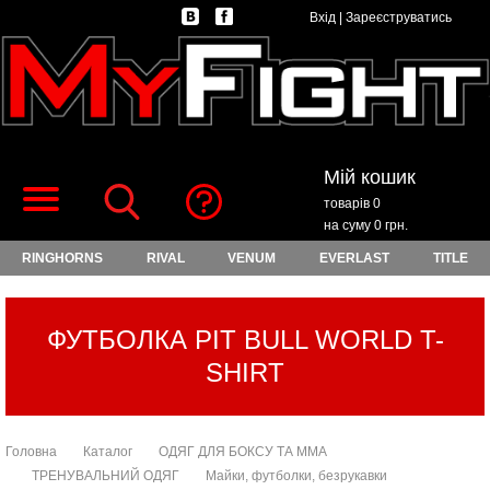
Вхід
|
Зареєструватись
Мій кошик
товарів 0
на суму 0 грн.
RINGHORNS
RIVAL
VENUM
EVERLAST
TITLE
ФУТБОЛКА PIT BULL WORLD T-
SHIRT
Головна
Каталог
ОДЯГ ДЛЯ БОКСУ ТА ММА
ТРЕНУВАЛЬНИЙ ОДЯГ
Майки, футболки, безрукавки