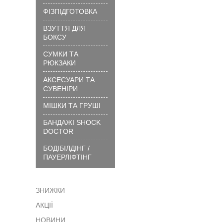
вибрати
ФІЗПІДГОТОВКА
розмір
ВЗУТТЯ ДЛЯ
?
БОКСУ
Технології
та
СУМКИ ТА
матеріали
РЮКЗАКИ
?
АКСЕСУАРИ ТА
Як
СУВЕНІРИ
замовити
МІШКИ ТА ГРУШІ
?
БАНДАЖІ SHOCK
Як
DOCTOR
сплатити
БОДІБІЛДІНГ /
?
ПАУЕРЛІФТІНГ
Доставка
?
ЗНИЖКИ
Гарантія
АКЦІЇ
?
Обмін
НОВИНИ