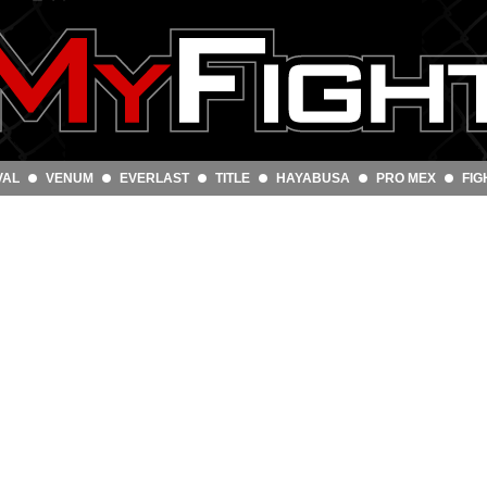
VAL
VENUM
EVERLAST
TITLE
HAYABUSA
PRO MEX
FIG