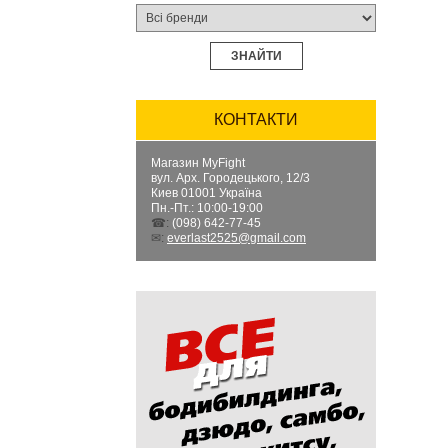
ЗНАЙТИ
КОНТАКТИ
Магазин MyFight
вул. Арх. Городецького, 12/3
Киев
01001
Україна
Пн.-Пт.: 10:00-19:00
☎:
(098) 642-77-45
✉:
everlast2525@gmail.com