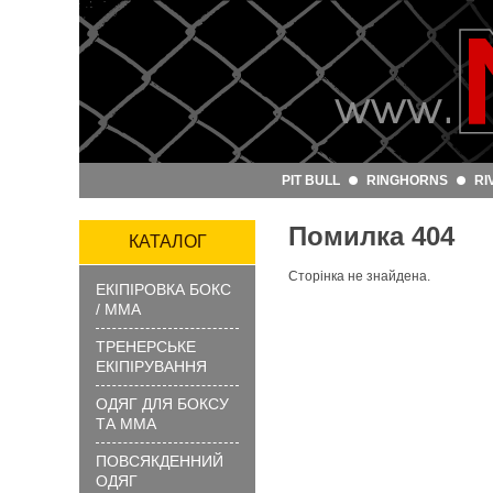
Артикул
та
назва:
PIT BULL
RINGHORNS
RI
Категорія:
Помилка 404
Бренд:
КАТАЛОГ
Сторінка не знайдена.
ЕКІПІРОВКА БОКС
ЗНАЙТИ
/ ММА
ТРЕНЕРСЬКЕ
ЕКІПІРУВАННЯ
ОДЯГ ДЛЯ БОКСУ
ТА ММА
ПОВСЯКДЕННИЙ
?
ОДЯГ
Як