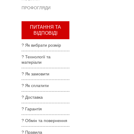
та
ПРОФОГЛЯДИ
повернення
?
Правила
ПИТАННЯ ТА
користування
ВІДПОВІДІ
?
? Як вибрати розмір
Де
купити
? Технології та
матеріали
?
Партнерам
? Як замовити
? Як сплатити
? Доставка
? Гарантія
? Обмін та повернення
? Правила