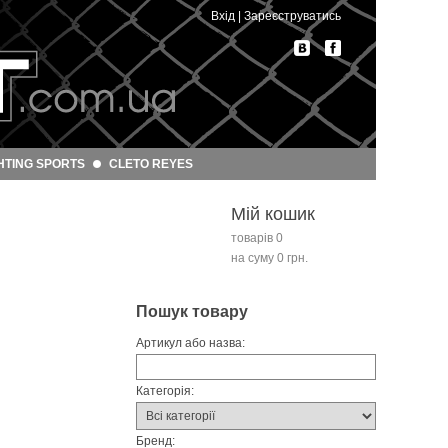
Вхід
|
Зареєструватись
HTING SPORTS
CLETO REYES
Мій кошик
товарів 0
на суму 0 грн.
Пошук товару
Артикул або назва:
Категорія:
Бренд: