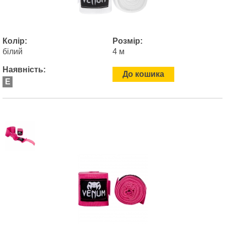
Колір:
Розмір:
білий
4 м
Наявність:
До кошика
E