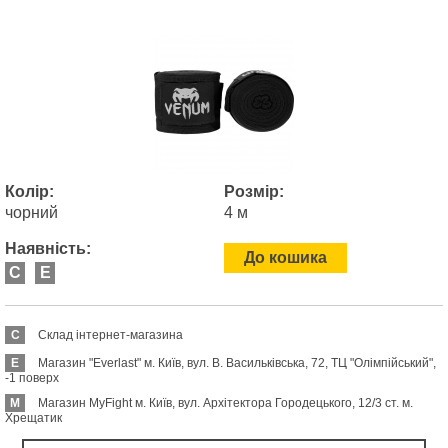
Колір:
Розмір:
чорний
4 м
Наявність:
До кошика
C
E
C
Склад інтернет-магазина
E
Магазин "Everlast" м. Київ, вул. В. Васильківська, 72, ТЦ "Олімпійський",
-1 поверх
M
Магазин MyFight м. Київ, вул. Архітектора Городецького, 12/3 ст. м.
Хрещатик