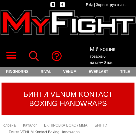
Вхід
|
Зареєструватись
Мій кошик
товарів 0
на суму 0 грн.
RINGHORNS
RIVAL
VENUM
EVERLAST
TITLE
БИНТИ VENUM KONTACT
BOXING HANDWRAPS
Головна
Каталог
ЕКІПІРОВКА БОКС / ММА
БИНТИ
Бинти VENUM Kontact Boxing Handwraps