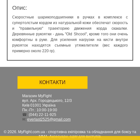
Опис:
Скоростные шарикоподшипники в ручках в комплексе с
супертолстым кордом из натуральной кожи обеспечат скорость
и "правильную" траекторию движения корда скакалки.
Деревянные рукоятки - дань "Old Shcool", кроме того они очень
комфортны в руке. Для усиления нагрузки на кисти внутри
рукояток находятся съемные утяжелители (вес каждого
примерно около 220 гр).
КОНТАКТИ
Магазин MyFight
вул. Арх. Городецького, 12/3
Київ
01001
Україна
Пн.-Пт.: 10:00-19:00
☎:
(044) 22-11-925
✉:
everlast2525@gmail.com
© 2026. MyFight.com.ua - спортивна екіпіровка та обладнання для боксу та
ММА. Аксесуари, одяг для виступів.