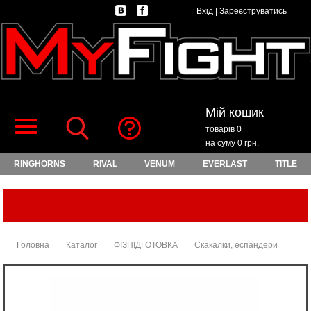
Вхід
|
Зареєструватись
Мій кошик
товарів 0
на суму 0 грн.
RINGHORNS
RIVAL
VENUM
EVERLAST
TITLE
Головна
Каталог
ФІЗПІДГОТОВКА
Скакалки, еспандери